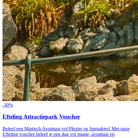
-
30
%
Efteling Attractiepark Voucher
Beleef een Magisch Avontuur vol Plezier en Sprookjes! Met onze
Efteling voucher beleef je een dag vol magie, avontuur en