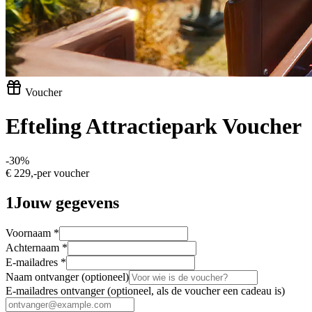
Voucher
Efteling Attractiepark Voucher
-
30
%
€ 229,-
per voucher
1
Jouw gegevens
Voornaam
*
Achternaam
*
E-mailadres
*
Naam ontvanger
(optioneel)
E-mailadres ontvanger
(optioneel, als de voucher een cadeau is)