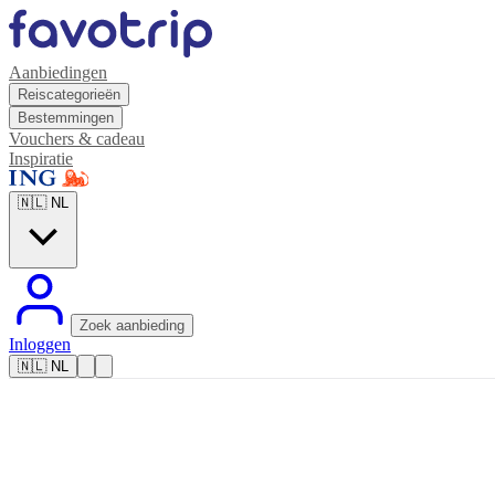
Aanbiedingen
Reiscategorieën
Bestemmingen
Vouchers & cadeau
Inspiratie
🇳🇱
NL
Zoek aanbieding
Inloggen
🇳🇱
NL