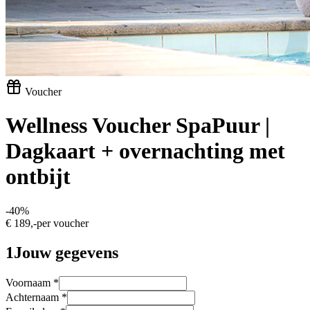
Voucher
Wellness Voucher SpaPuur |
Dagkaart + overnachting met
ontbijt
-
40
%
€ 189,-
per voucher
1
Jouw gegevens
Voornaam
*
Achternaam
*